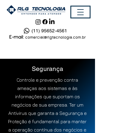
(11) 95652-4561
E-mail:
comercial@rlgtecnologia.com.br
Segurança
Controle e prevenção contra
ameaças aos sistemas e às
informações que suportam os
negócios de sua empresa. Ter um
Antivirus que garanta a Segurança e
Proteção é fundamental para manter
a operação contínua dos negócios e