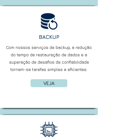
Nossos diferenciais
BACKUP
Com nossos serviços de backup, a redução
do tempo de restauração de dados e a
superação de desafios de confiabilidade
Acreditamos que a verdadeira excelência
tornam-se tarefas simples e eficientes.
vem de conhecer detalhadamente suas
necessidades e trabalhar em parceria para
superar desafios e alcançar seus objetivos.
VEJA
Na RLG TECNOLOGIA, queremos entender
para atender, compreendendo cada
aspecto do seu negócio, identificando
demandas específicas e apresentando
soluções originais sob medida para o
sucesso da sua empresa.