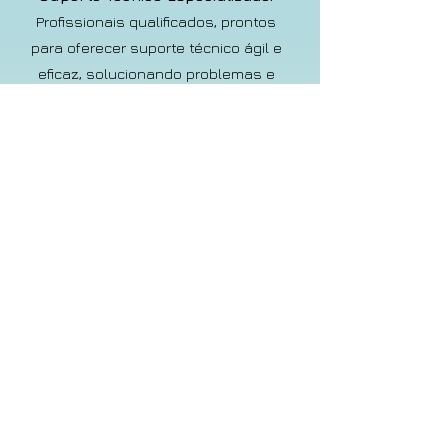
Profissionais qualificados, prontos
para oferecer suporte técnico ágil e
eficaz, solucionando problemas e
respondendo a dúvidas com rapidez.
Variedade em Produtos e
Marcas:
Trabalhamos com uma
ampla gama de fabricantes para
oferecer as melhores opções para o
seu negócio.
Preços Competitivos e Condições de
Pagamento:
Oferecemos condições
vantajosas através de nossos
distribuidores parceiros.
Relacionamento de Longo
Prazo:
Valorizamos o
estabelecimento de relações
duradouras com nossos clientes,